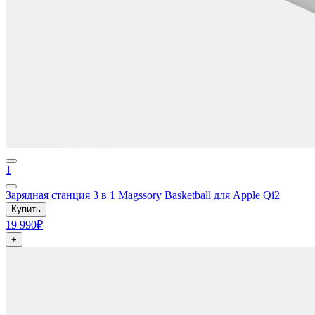
1
Зарядная станция 3 в 1 Magssory Basketball для Apple Qi2
Купить
19 990₽
+