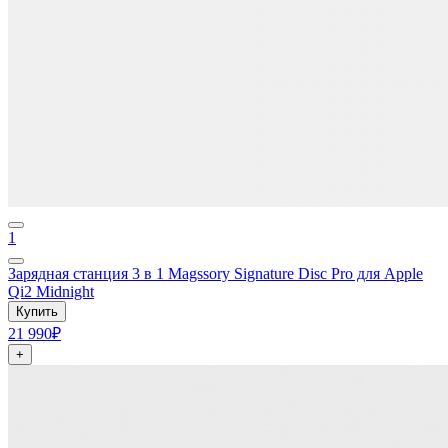
1
Зарядная станция 3 в 1 Magssory Signature Disc Pro для Apple
Qi2 Midnight
Купить
21 990₽
+