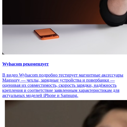
Wylsacom рекомендует
В видео Wylsacom подробно тестирует магнитные аксессуары
Magssory — чехлы, зарядные устройства и повербанки —
оценивая их совместимость, скорость зарядки, надёжность
крепления и соответствие заявленным характеристикам для
актуальных моделей iPhone и Samsung.