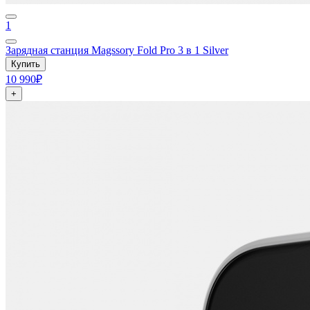
1
Зарядная станция Magssory Fold Pro 3 в 1 Silver
Купить
10 990₽
+