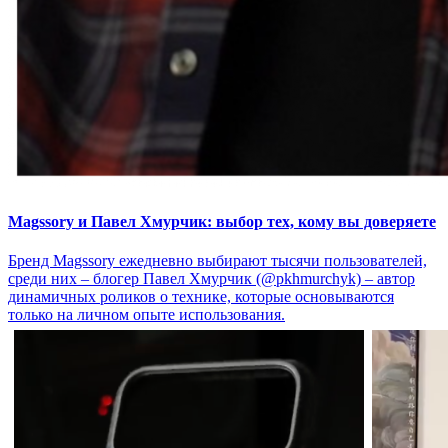
Magssory и Павел Хмурчик: выбор тех, кому вы доверяете
Бренд Magssory ежедневно выбирают тысячи пользователей,
среди них – блогер Павел Хмурчик (@pkhmurchyk) – автор
динамичных роликов о технике, которые основываются
только на личном опыте использования.