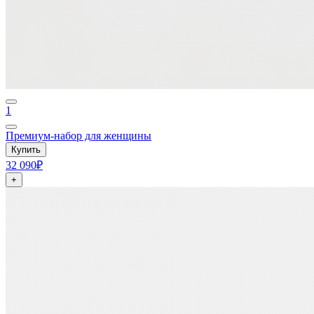
1
Премиум-набор для женщины
Купить
32 090₽
+