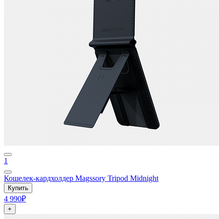
1
Кошелек-кардхолдер Magssory Tripod Midnight
Купить
4 990₽
+