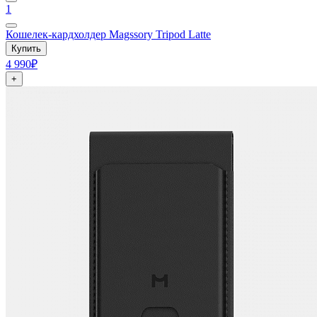
1
Кошелек-кардхолдер Magssory Tripod Latte
Купить
4 990₽
+