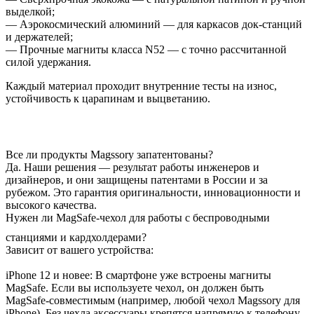
выделкой;
— Аэрокосмический алюминий — для каркасов док-станций
и держателей;
— Прочные магниты класса N52 — с точно рассчитанной
силой удержания.
Каждый материал проходит внутренние тесты на износ,
устойчивость к царапинам и выцветанию.
Все ли продукты Magssory запатентованы?
Да. Наши решения — результат работы инженеров и
дизайнеров, и они защищены патентами в России и за
рубежом. Это гарантия оригинальности, инновационности и
высокого качества.
Нужен ли MagSafe-чехол для работы с беспроводными
станциями и кардхолдерами?
Зависит от вашего устройства:
iPhone 12 и новее: В смартфоне уже встроены магниты
MagSafe. Если вы используете чехол, он должен быть
MagSafe-совместимым (например, любой чехол Magssory для
iPhone). Без чехла аксессуары крепятся напрямую к телефону.