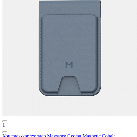
1
Кошелек-кардхолдер Magssory Geotag Magnetic Cobalt