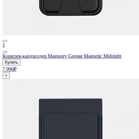
1
Кошелек-кардхолдер Magssory Geotag Magnetic Midnight
Купить
7 990₽
+