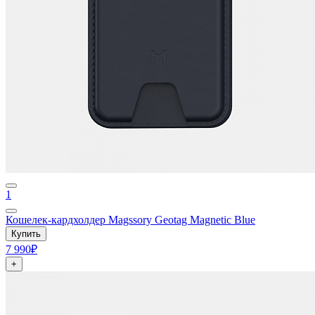
1
Кошелек-кардхолдер Magssory Geotag Magnetic Blue
Купить
7 990₽
+