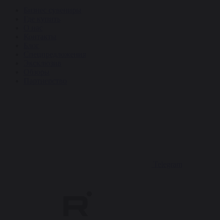
Бизнес сувениры
Где купить
О нас
Контакты
Блог
Спецпредложения
Эксклюзив
Обзоры
Партнерство
Telegram