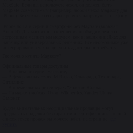
MagSafe. Если вы используете чехол, он должен быть
MagSafe-совместимым (например, любой чехол Magssory для
iPhone). Без чехла аксессуары крепятся напрямую к телефону.
iPhone до 12-й серии и смартфоны без MagSafe (включая
Android): Для магнитного крепления необходим чехол со
встроенным магнитным модулем, как в наших линейках для
Samsung или универсальных решениях. Всё необходимое уже
интегрировано в чехол, докупать адаптеры не требуется.
Где можно купить Magssory?
Официальные товары доступны:
— В нашем интернет-магазине;
— В федеральных сетях: М.Видео, Эльдорадо, Технопарк,
Ситилинк;
— В премиальных ритейлерах: “Золотое Яблоко”;
— На маркетплейсах: Ozon, Wildberries, Yandex Ultima,
Самокат.
Будьте внимательны: неофициальные продавцы могут
предлагать подделки без гарантии и сертификации. Полный
список точек продаж вы можете найти на странице '
где
купить
'