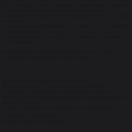
Мы используем только проверенные премиальные материалы:
— Кевлар — для лёгкой, но сверхпрочной защиты;
— Сверхпрочная экокожа — с натуральной патиной и ручной
выделкой;
— Аэрокосмический алюминий — для каркасов док-станций
и держателей;
— Прочные магниты класса N52 — с точно рассчитанной
силой удержания.
Каждый материал проходит внутренние тесты на износ,
устойчивость к царапинам и выцветанию.
Все ли продукты Magssory запатентованы?
Да. Наши решения — результат работы инженеров и
дизайнеров, и они защищены патентами в России и за
рубежом. Это гарантия оригинальности, инновационности и
высокого качества.
Нужен ли MagSafe-чехол для работы с беспроводными
станциями и кардхолдерами?
Зависит от вашего устройства:
iPhone 12 и новее: В смартфоне уже встроены магниты