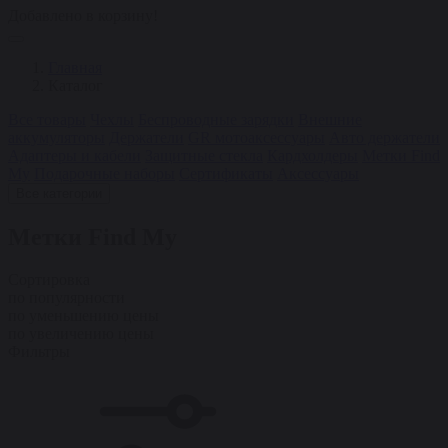
Добавлено в корзину!
Главная
Каталог
Все товары
Чехлы
Беспроводные зарядки
Внешние
аккумуляторы
Держатели
GR мотоаксессуары
Авто держатели
Адаптеры и кабели
Защитные стекла
Кардхолдеры
Метки Find
My
Подарочные наборы
Сертификаты
Аксессуары
Все категории
Метки Find My
Сортировка
по популярности
по уменьшению цены
по увеличению цены
Фильтры