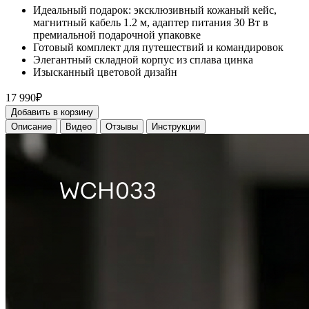
дизайн
17 990₽
Добавить
в
корзину
Описание
Видео
Отзывы
Инструкции