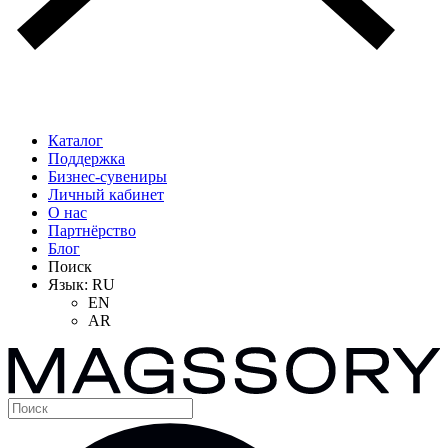
Signature
Edition
3
в
1
для
Apple
Midnight