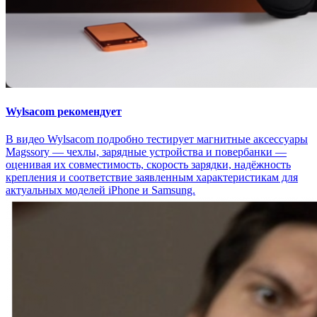
Wylsacom рекомендует
В видео Wylsacom подробно тестирует магнитные аксессуары
Magssory — чехлы, зарядные устройства и повербанки —
оценивая их совместимость, скорость зарядки, надёжность
крепления и соответствие заявленным характеристикам для
актуальных моделей iPhone и Samsung.