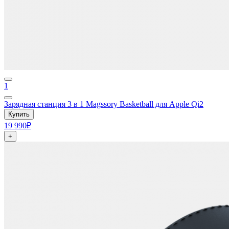
1
Зарядная станция 3 в 1 Magssory Basketball для Apple Qi2
Купить
19 990₽
+