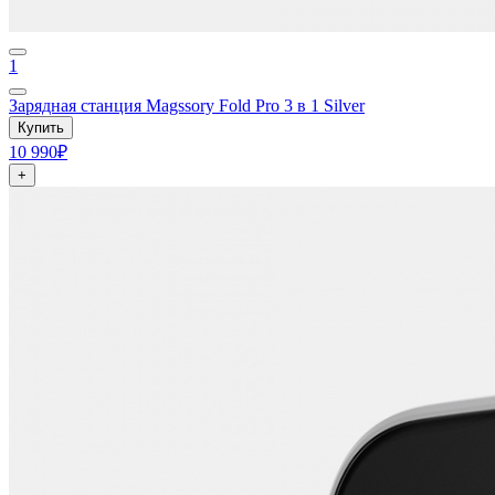
1
Зарядная станция Magssory Fold Pro 3 в 1 Silver
Купить
10 990₽
+