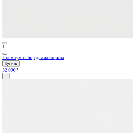
1
Премиум-набор для женщины
Купить
32 090₽
+