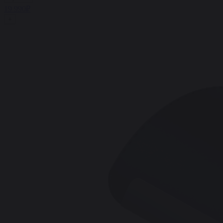
19 990₽
+