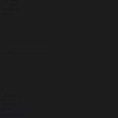
Оставить
отзыв
Оставить
отзыв
Я
согласен(на)
на
обработку
моих
персональных