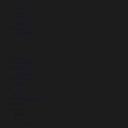
Каталог
Где
купить
Партнерство
Бизнес-
сувениры
Каталог
Поддержка
Бизнес-
сувениры
Личный
кабинет
О
нас
Партнёрство
Блог
Поиск
Язык:
RU
EN