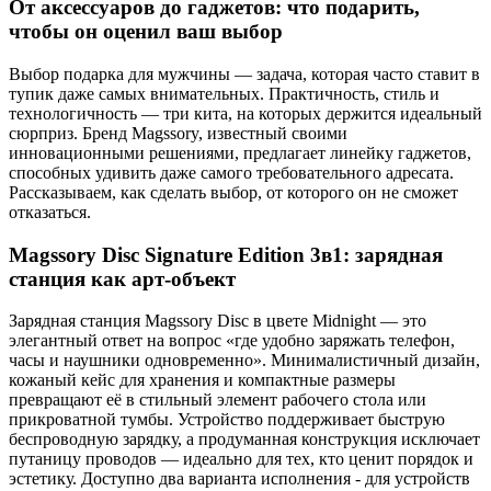
От аксессуаров до гаджетов: что подарить,
чтобы он оценил ваш выбор
Выбор подарка для мужчины — задача, которая часто ставит в
тупик даже самых внимательных. Практичность, стиль и
технологичность — три кита, на которых держится идеальный
сюрприз. Бренд Magssory, известный своими
инновационными решениями, предлагает линейку гаджетов,
способных удивить даже самого требовательного адресата.
Рассказываем, как сделать выбор, от которого он не сможет
отказаться.
Magssory Disc Signature Edition 3в1: зарядная
станция как арт-объект
Зарядная станция Magssory Disc в цвете Midnight — это
элегантный ответ на вопрос «где удобно заряжать телефон,
часы и наушники одновременно». Минималистичный дизайн,
кожаный кейс для хранения и компактные размеры
превращают её в стильный элемент рабочего стола или
прикроватной тумбы. Устройство поддерживает быструю
беспроводную зарядку, а продуманная конструкция исключает
путаницу проводов — идеально для тех, кто ценит порядок и
эстетику. Доступно два варианта исполнения - для устройств