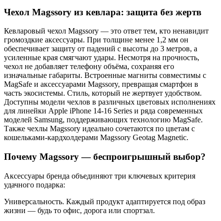
Чехол Magssory из кевлара: защита без жертв
Кевларовый чехол Magssory — это ответ тем, кто ненавидит
громоздкие аксессуары. При толщине менее 1,2 мм он
обеспечивает защиту от падений с высоты до 3 метров, а
усиленные края смягчают удары. Несмотря на прочность,
чехол не добавляет телефону объёма, сохраняя его
изначальные габариты. Встроенные магниты совместимы с
MagSafe и аксессуарами Magssory, превращая смартфон в
часть экосистемы. Стиль, который не жертвует удобством.
Доступны модели чехлов в различных цветовых исполнениях
для линейки Apple iPhone 14-16 Series и ряда современных
моделей Samsung, поддерживающих технологию MagSafe.
Также чехлы Magssory идеально сочетаются по цветам с
кошельками-кардхолдерами Magssory Geotag Magnetic.
Почему Magssory — беспроигрышный выбор?
Аксессуары бренда объединяют три ключевых критерия
удачного подарка:
Универсальность. Каждый продукт адаптируется под образ
жизни — будь то офис, дорога или спортзал.