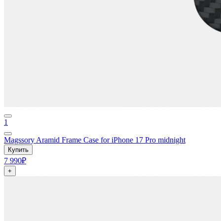
1
Magssory Aramid Frame Case for iPhone 17 Pro midnight
Купить
7 990₽
+