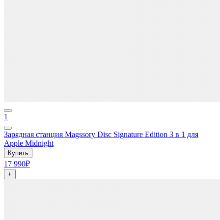
1
Зарядная станция Magssory Disc Signature Edition 3 в 1 для
Apple Midnight
Купить
17 990₽
+